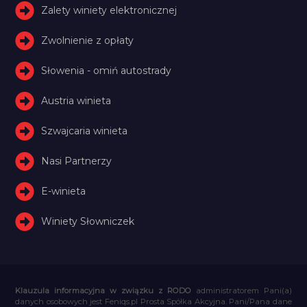
Zalety winiety elektronicznej
Zwolnienie z opłaty
Słowenia - omiń autostrady
Austria winieta
Szwajcaria winieta
Nasi Partnerzy
E-winieta
Winiety Słowniczek
Klauzula informacyjna w związku z RODO
administratorem Pani(a)
danych osobowych jest Feniqs.pl Prosta Spółka Akcyjna. Pani/Pana dane