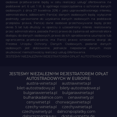
osobowe przetwarzane będą w celu realizacji usług/ ofertowania na
podstawie art. 6 ust. 1 lit. b ogólnego rozporządzenia o ochronie danych
osobowych z dnia 27 kwietnia 2016 r. jako usprawiedliwionego interesu
administratora, odbiorcami Pani(a) danych osobowych będą wyłącznie
podmioty uprawnione do uzyskania danych osobowych na podstawie
przepisów prawa, Pani(a) dane osobowe przechowywane będą przez
okres 5 lat lub dłuższy w oparciu o uzasadniony interes realizowany
przez administratora, posiada Pan(i) prawo do żądania od administratora
dostępu do danych osobowych, prawo do ich sprostowania usunięcia lub
ograniczenia przetwarzania, ma Pan(i) prawo wniesienia skargi do
Prezesa Urzędu Ochrony Danych Osobowych, podanie danych
osobowych jest dobrowolne, jednakże niepodanie danych może
skutkować niemożliwością realizacji usług /ofertowania.
JESTEŚMY NIEZALEŻNYM REJESTRATOREM OPŁAT AUTOSTRADOWYCH
JESTEŚMY NIEZALEŻNYM REJESTRATOREM OPŁAT
AUTOSTRADOWYCH W EUROPIE:
austria-winieta.pl
austriawinieta.pl
bilet-autostradowy.pl
bilety-autostradowe.pl
bulgariawienieta.pl
bulgariawinieta.pl
bulharskadalnice.com
cenawiniety.pl
cenywiniet.pl
chorwacjawinieta.pl
czechy-winieta.pl
czechywinieta.pl
czechywiniety.pl
dalnicnipoplatky.com
dalnicniznamka.eu
digital-vignette.de