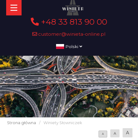
+48 33 813 90 00
customer@winieta-online.pl
Polski
Strona główna
/
Winiety Słowniczek
A
A
A