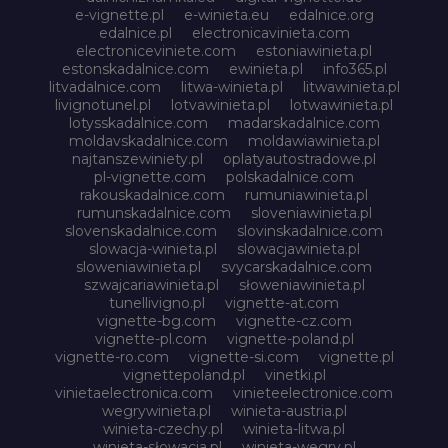
e-vignette.pl
e-winieta.eu
edalnice.org
edalnice.pl
electronicavinieta.com
electroniceviniete.com
estoniawinieta.pl
estonskadalnice.com
ewinieta.pl
info365.pl
litvadalnice.com
litwa-winieta.pl
litwawinieta.pl
livignotunel.pl
lotvawinieta.pl
lotwawinieta.pl
lotysskadalnice.com
madarskadalnice.com
moldavskadalnice.com
moldawiawinieta.pl
najtanszewiniety.pl
oplatyautostradowe.pl
pl-vignette.com
polskadalnice.com
rakouskadalnice.com
rumuniawinieta.pl
rumunskadalnice.com
sloveniawinieta.pl
slovenskadalnice.com
slovinskadalnice.com
slowacja-winieta.pl
slowacjawinieta.pl
sloweniawinieta.pl
svycarskadalnice.com
szwajcariawinieta.pl
słoweniawinieta.pl
tunellivigno.pl
vignette-at.com
vignette-bg.com
vignette-cz.com
vignette-pl.com
vignette-poland.pl
vignette-ro.com
vignette-si.com
vignette.pl
vignettepoland.pl
vinetki.pl
vinietaelectronica.com
vinieteelectronice.com
wegrywinieta.pl
winieta-austria.pl
winieta-czechy.pl
winieta-litwa.pl
winieta-słowacja.pl
winieta-wegry.pl