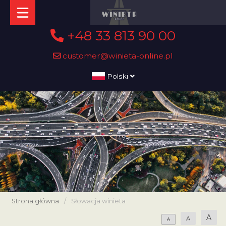
+48 33 813 90 00
customer@winieta-online.pl
Polski
Strona główna
/
Słowacja winieta
A
A
A