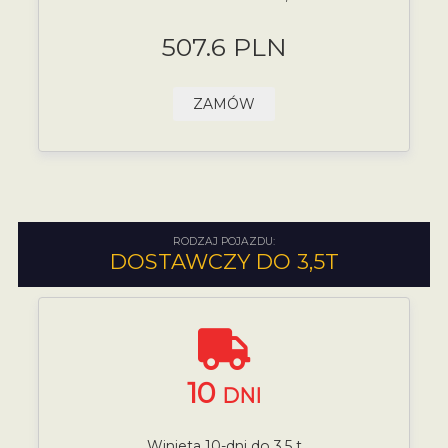
507.6 PLN
ZAMÓW
RODZAJ POJAZDU:
DOSTAWCZY DO 3,5T
10
DNI
Winieta 10-dni do 3,5 t