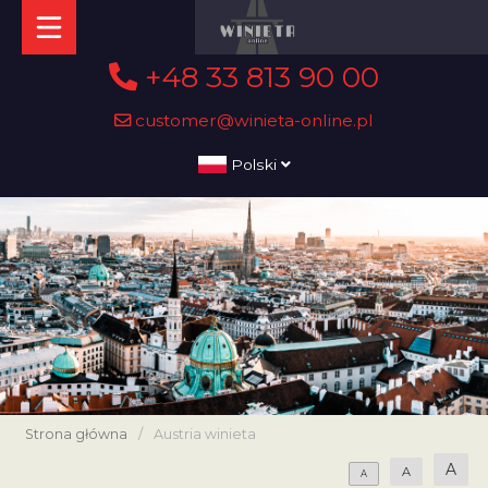
+48 33 813 90 00
customer@winieta-online.pl
Polski
Strona główna
/
Austria winieta
A
A
A