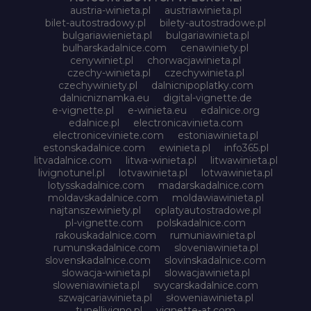
austria-winieta.pl
austriawinieta.pl
bilet-autostradowy.pl
bilety-autostradowe.pl
bulgariawienieta.pl
bulgariawinieta.pl
bulharskadalnice.com
cenawiniety.pl
cenywiniet.pl
chorwacjawinieta.pl
czechy-winieta.pl
czechywinieta.pl
czechywiniety.pl
dalnicnipoplatky.com
dalnicniznamka.eu
digital-vignette.de
e-vignette.pl
e-winieta.eu
edalnice.org
edalnice.pl
electronicavinieta.com
electroniceviniete.com
estoniawinieta.pl
estonskadalnice.com
ewinieta.pl
info365.pl
litvadalnice.com
litwa-winieta.pl
litwawinieta.pl
livignotunel.pl
lotvawinieta.pl
lotwawinieta.pl
lotysskadalnice.com
madarskadalnice.com
moldavskadalnice.com
moldawiawinieta.pl
najtanszewiniety.pl
oplatyautostradowe.pl
pl-vignette.com
polskadalnice.com
rakouskadalnice.com
rumuniawinieta.pl
rumunskadalnice.com
sloveniawinieta.pl
slovenskadalnice.com
slovinskadalnice.com
slowacja-winieta.pl
slowacjawinieta.pl
sloweniawinieta.pl
svycarskadalnice.com
szwajcariawinieta.pl
słoweniawinieta.pl
tunellivigno.pl
vignette-at.com