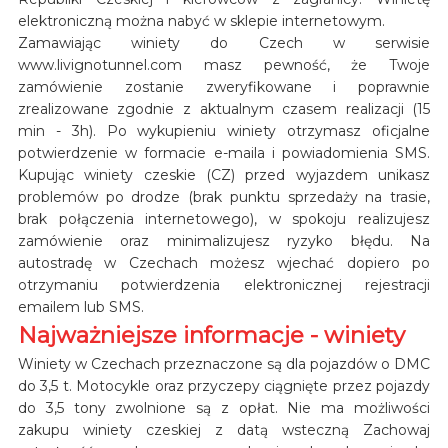
elektroniczną można nabyć w sklepie internetowym.
Zamawiając winiety do Czech w serwisie
www.livignotunnel.com masz pewność, że Twoje
zamówienie zostanie zweryfikowane i poprawnie
zrealizowane zgodnie z aktualnym czasem realizacji (15
min - 3h). Po wykupieniu winiety otrzymasz oficjalne
potwierdzenie w formacie e-maila i powiadomienia SMS.
Kupując winiety czeskie (CZ) przed wyjazdem unikasz
problemów po drodze (brak punktu sprzedaży na trasie,
brak połączenia internetowego), w spokoju realizujesz
zamówienie oraz minimalizujesz ryzyko błędu. Na
autostradę w Czechach możesz wjechać dopiero po
otrzymaniu potwierdzenia elektronicznej rejestracji
emailem lub SMS.
Najważniejsze informacje - winiety
Winiety w Czechach przeznaczone są dla pojazdów o DMC
do 3,5 t. Motocykle oraz przyczepy ciągnięte przez pojazdy
do 3,5 tony zwolnione są z opłat. Nie ma możliwości
zakupu winiety czeskiej z datą wsteczną Zachowaj