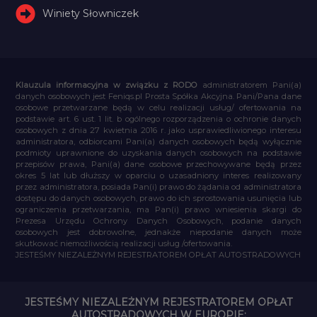
Winiety Słowniczek
Klauzula informacyjna w związku z RODO
administratorem Pani(a)
danych osobowych jest Feniqs.pl Prosta Spółka Akcyjna. Pani/Pana dane
osobowe przetwarzane będą w celu realizacji usług/ ofertowania na
podstawie art. 6 ust. 1 lit. b ogólnego rozporządzenia o ochronie danych
osobowych z dnia 27 kwietnia 2016 r. jako usprawiedliwionego interesu
administratora, odbiorcami Pani(a) danych osobowych będą wyłącznie
podmioty uprawnione do uzyskania danych osobowych na podstawie
przepisów prawa, Pani(a) dane osobowe przechowywane będą przez
okres 5 lat lub dłuższy w oparciu o uzasadniony interes realizowany
przez administratora, posiada Pan(i) prawo do żądania od administratora
dostępu do danych osobowych, prawo do ich sprostowania usunięcia lub
ograniczenia przetwarzania, ma Pan(i) prawo wniesienia skargi do
Prezesa Urzędu Ochrony Danych Osobowych, podanie danych
osobowych jest dobrowolne, jednakże niepodanie danych może
skutkować niemożliwością realizacji usług /ofertowania.
JESTEŚMY NIEZALEŻNYM REJESTRATOREM OPŁAT AUTOSTRADOWYCH
JESTEŚMY NIEZALEŻNYM REJESTRATOREM OPŁAT
AUTOSTRADOWYCH W EUROPIE: