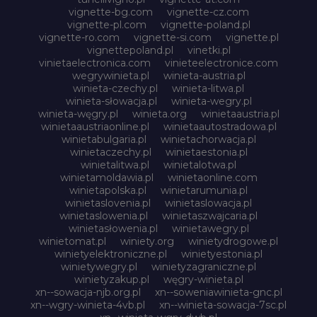
vignette-bg.com
vignette-cz.com
vignette-pl.com
vignette-poland.pl
vignette-ro.com
vignette-si.com
vignette.pl
vignettepoland.pl
vinetki.pl
vinietaelectronica.com
vinieteelectronice.com
wegrywinieta.pl
winieta-austria.pl
winieta-czechy.pl
winieta-litwa.pl
winieta-słowacja.pl
winieta-wegry.pl
winieta-węgry.pl
winieta.org
winietaaustria.pl
winietaaustriaonline.pl
winietaautostradowa.pl
winietabulgaria.pl
winietachorwacja.pl
winietaczechy.pl
winietaestonia.pl
winietalitwa.pl
winietalotwa.pl
winietamoldawia.pl
winietaonline.com
winietapolska.pl
winietarumunia.pl
winietaslovenia.pl
winietaslowacja.pl
winietaslowenia.pl
winietaszwajcaria.pl
winietasłowenia.pl
winietawegry.pl
winietomat.pl
winiety.org
winietydrogowe.pl
winietyelektroniczne.pl
winietyestonia.pl
winietywegry.pl
winietyzagraniczne.pl
winietyzakup.pl
węgry-winieta.pl
xn--sowacja-njb.org.pl
xn--soweniawinieta-gnc.pl
xn--wgry-winieta-4vb.pl
xn--winieta-sowacja-7sc.pl