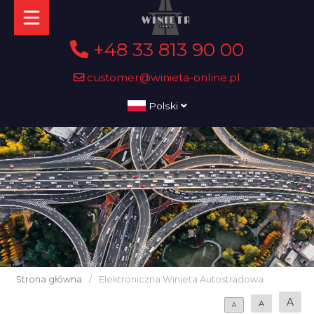
+48 33 813 90 00
customer@winieta-online.pl
Polski
Strona główna
/
Elektroniczna Winieta Autostradowa
A
A
A