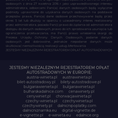
osobowych z dnia 27 kwietnia 2016 r. jako usprawiedliwionego interesu
administratora, odbiorcami Pani(a) danych osobowych będą wyłącznie
podmioty uprawnione do uzyskania danych osobowych na podstawie
przepisów prawa, Pani(a) dane osobowe przechowywane będą przez
okres 5 lat lub dłuższy w oparciu o uzasadniony interes realizowany
przez administratora, posiada Pan(i) prawo do żądania od administratora
dostępu do danych osobowych, prawo do ich sprostowania usunięcia lub
ograniczenia przetwarzania, ma Pan(i) prawo wniesienia skargi do
Prezesa Urzędu Ochrony Danych Osobowych, podanie danych
osobowych jest dobrowolne, jednakże niepodanie danych może
skutkować niemożliwością realizacji usług /ofertowania.
JESTEŚMY NIEZALEŻNYM REJESTRATOREM OPŁAT AUTOSTRADOWYCH
JESTEŚMY NIEZALEŻNYM REJESTRATOREM OPŁAT
AUTOSTRADOWYCH W EUROPIE:
austria-winieta.pl
austriawinieta.pl
bilet-autostradowy.pl
bilety-autostradowe.pl
bulgariawienieta.pl
bulgariawinieta.pl
bulharskadalnice.com
cenawiniety.pl
cenywiniet.pl
chorwacjawinieta.pl
czechy-winieta.pl
czechywinieta.pl
czechywiniety.pl
dalnicnipoplatky.com
dalnicniznamka.eu
digital-vignette.de
e-vignette.pl
e-winieta.eu
edalnice.org