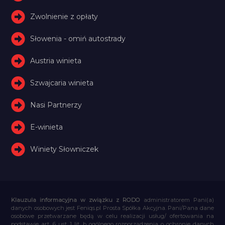
Zwolnienie z opłaty
Słowenia - omiń autostrady
Austria winieta
Szwajcaria winieta
Nasi Partnerzy
E-winieta
Winiety Słowniczek
Klauzula informacyjna w związku z RODO
administratorem Pani(a)
danych osobowych jest Feniqs.pl Prosta Spółka Akcyjna. Pani/Pana dane
osobowe przetwarzane będą w celu realizacji usług/ ofertowania na
podstawie art. 6 ust. 1 lit. b ogólnego rozporządzenia o ochronie danych