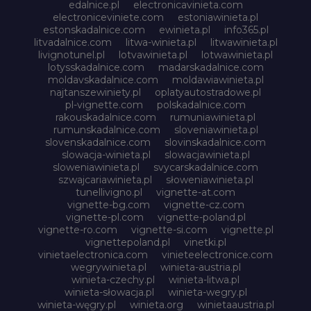
edalnice.pl
electronicavinieta.com
electroniceviniete.com
estoniawinieta.pl
estonskadalnice.com
ewinieta.pl
info365.pl
litvadalnice.com
litwa-winieta.pl
litwawinieta.pl
livignotunel.pl
lotvawinieta.pl
lotwawinieta.pl
lotysskadalnice.com
madarskadalnice.com
moldavskadalnice.com
moldawiawinieta.pl
najtanszewiniety.pl
oplatyautostradowe.pl
pl-vignette.com
polskadalnice.com
rakouskadalnice.com
rumuniawinieta.pl
rumunskadalnice.com
sloveniawinieta.pl
slovenskadalnice.com
slovinskadalnice.com
slowacja-winieta.pl
slowacjawinieta.pl
sloweniawinieta.pl
svycarskadalnice.com
szwajcariawinieta.pl
słoweniawinieta.pl
tunellivigno.pl
vignette-at.com
vignette-bg.com
vignette-cz.com
vignette-pl.com
vignette-poland.pl
vignette-ro.com
vignette-si.com
vignette.pl
vignettepoland.pl
vinetki.pl
vinietaelectronica.com
vinieteelectronice.com
wegrywinieta.pl
winieta-austria.pl
winieta-czechy.pl
winieta-litwa.pl
winieta-słowacja.pl
winieta-wegry.pl
winieta-węgry.pl
winieta.org
winietaaustria.pl