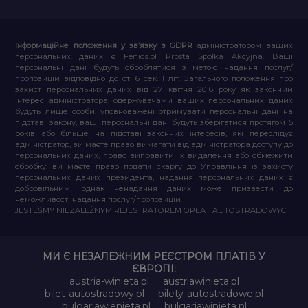
Інформаційне положення у зв’язку з GDPR
адміністратором ваших
персональних даних є Feniqs.pl Prosta Spółka Akcyjna. Ваші
персональні дані будуть оброблятися з метою надання послуг/
пропозицій відповідно до ст. 6 сек. 1 літ. Загального положення про
захист персональних даних від 27 квітня 2016 року як законний
інтерес адміністратора, одержувачами ваших персональних даних
будуть лише особи, уповноважені отримувати персональні дані на
підставі закону, ваші персональні дані будуть зберігатися протягом 5
років або більше на підставі законних інтересів, які переслідує
адміністратор, ви маєте право вимагати від адміністратора доступу до
персональних даних, право виправити їх видалення або обмежити
обробку, ви маєте право подати скаргу до Управління із захисту
персональних даних президента, надання персональних даних є
добровільним, однак ненадання даних може призвести до
неможливості надання послуг/пропозицій.
JESTEŚMY NIEZALEŻNYM REJESTRATOREM OPŁAT AUTOSTRADOWYCH
МИ Є НЕЗАЛЕЖНИМ РЕЄСТРОМ ПЛАТІВ У
ЄВРОПІ:
austria-winieta.pl
austriawinieta.pl
bilet-autostradowy.pl
bilety-autostradowe.pl
bulgariawienieta.pl
bulgariawinieta.pl