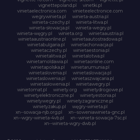
vignettepoland.pl
vinetki.pl
vinietaelectronica.com
vinieteelectronice.com
wegrywinieta.pl
winieta-austria.pl
winieta-czechy.pl
winieta-litwa.pl
winieta-słowacja.pl
winieta-wegry.pl
winieta-węgry.pl
winieta.org
winietaaustria.pl
winietaaustriaonline.pl
winietaautostradowa.pl
winietabulgaria.pl
winietachorwacja.pl
winietaczechy.pl
winietaestonia.pl
winietalitwa.pl
winietalotwa.pl
winietamoldawia.pl
winietaonline.com
winietapolska.pl
winietarumunia.pl
winietaslovenia.pl
winietaslowacja.pl
winietaslowenia.pl
winietaszwajcaria.pl
winietasłowenia.pl
winietawegry.pl
winietomat.pl
winiety.org
winietydrogowe.pl
winietyelektroniczne.pl
winietyestonia.pl
winietywegry.pl
winietyzagraniczne.pl
winietyzakup.pl
węgry-winieta.pl
xn--sowacja-njb.org.pl
xn--soweniawinieta-gnc.pl
xn--wgry-winieta-4vb.pl
xn--winieta-sowacja-7sc.pl
xn--winieta-wgry-dwb.pl