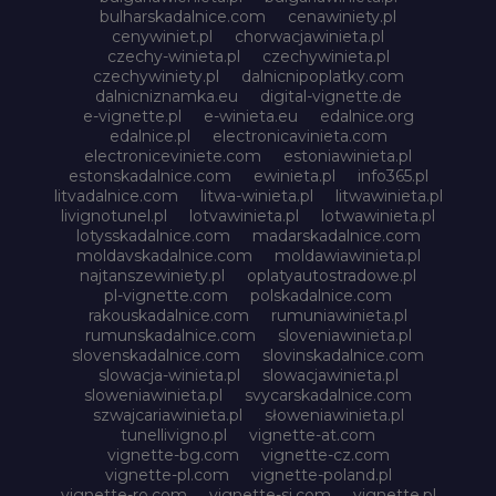
bulharskadalnice.com
cenawiniety.pl
cenywiniet.pl
chorwacjawinieta.pl
czechy-winieta.pl
czechywinieta.pl
czechywiniety.pl
dalnicnipoplatky.com
dalnicniznamka.eu
digital-vignette.de
e-vignette.pl
e-winieta.eu
edalnice.org
edalnice.pl
electronicavinieta.com
electroniceviniete.com
estoniawinieta.pl
estonskadalnice.com
ewinieta.pl
info365.pl
litvadalnice.com
litwa-winieta.pl
litwawinieta.pl
livignotunel.pl
lotvawinieta.pl
lotwawinieta.pl
lotysskadalnice.com
madarskadalnice.com
moldavskadalnice.com
moldawiawinieta.pl
najtanszewiniety.pl
oplatyautostradowe.pl
pl-vignette.com
polskadalnice.com
rakouskadalnice.com
rumuniawinieta.pl
rumunskadalnice.com
sloveniawinieta.pl
slovenskadalnice.com
slovinskadalnice.com
slowacja-winieta.pl
slowacjawinieta.pl
sloweniawinieta.pl
svycarskadalnice.com
szwajcariawinieta.pl
słoweniawinieta.pl
tunellivigno.pl
vignette-at.com
vignette-bg.com
vignette-cz.com
vignette-pl.com
vignette-poland.pl
vignette-ro.com
vignette-si.com
vignette.pl