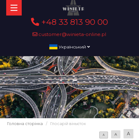
+48 33 813 90 00
customer@winieta-online.pl
Український
Головна сторінка
/
Глосарій віньєток
A
A
A