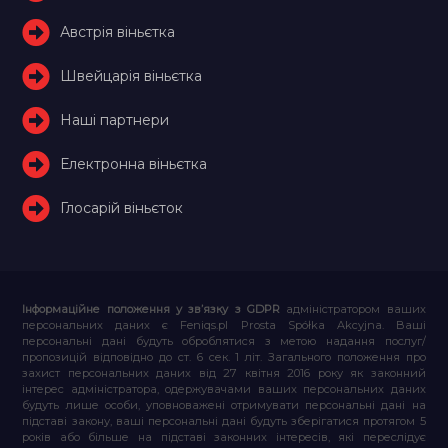
Австрія віньєтка
Швейцарія віньєтка
Наші партнери
Електронна віньєтка
Глосарій віньєток
Інформаційне положення у зв’язку з GDPR
адміністратором ваших
персональних даних є Feniqs.pl Prosta Spółka Akcyjna. Ваші
персональні дані будуть оброблятися з метою надання послуг/
пропозицій відповідно до ст. 6 сек. 1 літ. Загального положення про
захист персональних даних від 27 квітня 2016 року як законний
інтерес адміністратора, одержувачами ваших персональних даних
будуть лише особи, уповноважені отримувати персональні дані на
підставі закону, ваші персональні дані будуть зберігатися протягом 5
років або більше на підставі законних інтересів, які переслідує