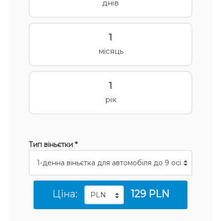
днів
1
місяць
1
рік
Тип віньєтки *
Ціна:
129 PLN