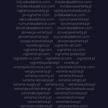
lotysskadalnice.com
madarskadalnice.com
moldavskadalnice.com
moldawiawinieta.pl
najtanszewiniety.pl
oplatyautostradowe.pl
pl-vignette.com
polskadalnice.com
rakouskadalnice.com
rumuniawinieta.pl
rumunskadalnice.com
sloveniawinieta.pl
slovenskadalnice.com
slovinskadalnice.com
slowacja-winieta.pl
slowacjawinieta.pl
sloweniawinieta.pl
svycarskadalnice.com
szwajcariawinieta.pl
słoweniawinieta.pl
tunellivigno.pl
vignette-at.com
vignette-bg.com
vignette-cz.com
vignette-pl.com
vignette-poland.pl
vignette-ro.com
vignette-si.com
vignette.pl
vignettepoland.pl
vinetki.pl
vinietaelectronica.com
vinieteelectronice.com
wegrywinieta.pl
winieta-austria.pl
winieta-czechy.pl
winieta-litwa.pl
winieta-słowacja.pl
winieta-wegry.pl
winieta-węgry.pl
winieta.org
winietaaustria.pl
winietaaustriaonline.pl
winietaautostradowa.pl
winietabulgaria.pl
winietachorwacja.pl
winietaczechy.pl
winietaestonia.pl
winietalitwa.pl
winietalotwa.pl
winietamoldawia.pl
winietaonline.com