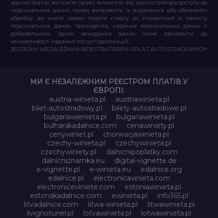
адміністратор, ви маєте право вимагати від адміністратора доступу до
персональних даних, право виправити їх видалення або обмежити
обробку, ви маєте право подати скаргу до Управління із захисту
персональних даних президента, надання персональних даних є
добровільним, однак ненадання даних може призвести до
неможливості надання послуг/пропозицій.
JESTEŚMY NIEZALEŻNYM REJESTRATOREM OPŁAT AUTOSTRADOWYCH
МИ Є НЕЗАЛЕЖНИМ РЕЄСТРОМ ПЛАТІВ У
ЄВРОПІ:
austria-winieta.pl
austriawinieta.pl
bilet-autostradowy.pl
bilety-autostradowe.pl
bulgariawienieta.pl
bulgariawinieta.pl
bulharskadalnice.com
cenawiniety.pl
cenywiniet.pl
chorwacjawinieta.pl
czechy-winieta.pl
czechywinieta.pl
czechywiniety.pl
dalnicnipoplatky.com
dalnicniznamka.eu
digital-vignette.de
e-vignette.pl
e-winieta.eu
edalnice.org
edalnice.pl
electronicavinieta.com
electroniceviniete.com
estoniawinieta.pl
estonskadalnice.com
ewinieta.pl
info365.pl
litvadalnice.com
litwa-winieta.pl
litwawinieta.pl
livignotunel.pl
lotvawinieta.pl
lotwawinieta.pl