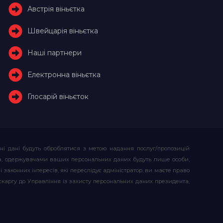
Австрія віньєтка
Швейцарія віньєтка
Наші партнери
Електронна віньєтка
Глосарій віньєток
ьні дані будуть оброблятися з метою надання послуг/пропозицій
атора, одержувачами ваших персональних даних будуть лише особи,
 законних інтересів, які переслідує адміністратор, ви маєте право
скаргу до Управління із захисту персональних даних президента,