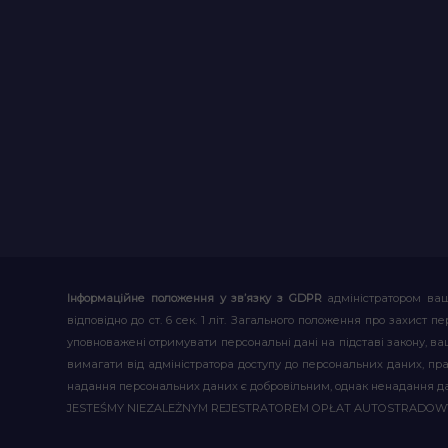
Інформаційне положення у зв’язку з GDPR
адміністратором ваш
відповідно до ст. 6 сек. 1 літ. Загального положення про захис
уповноважені отримувати персональні дані на підставі закону, ваш
вимагати від адміністратора доступу до персональних даних, пр
надання персональних даних є добровільним, однак ненадання д
JESTEŚMY NIEZALEŻNYM REJESTRATOREM OPŁAT AUTOSTRADO