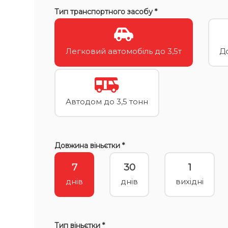
Тип транспортного засобу *
Легковий автомобіль до 3,5т
До
Автодом до 3,5 тонн
Довжина віньєтки *
7
30
1
днів
днів
вихідні
Тип віньєтки *