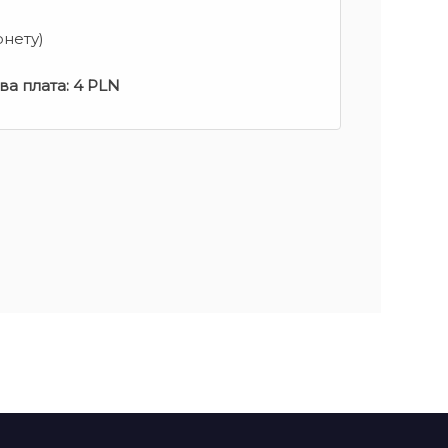
рнету)
ва плата:
4 PLN