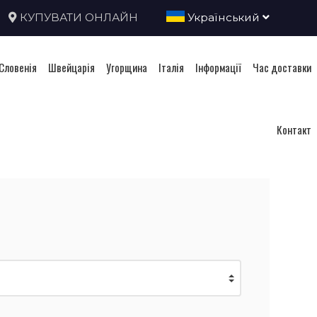
КУПУВАТИ ОНЛАЙН
Український
Словенія
Швейцарія
Угорщина
Італія
Інформації
Час доставки
я
Контакт