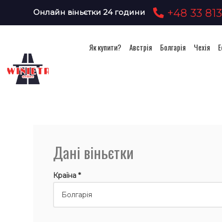
+48 33 813
Онлайн віньєтки 24 години
Як купити?
Австрія
Болгарія
Чехія
Е
Дані віньєтки
Країна *