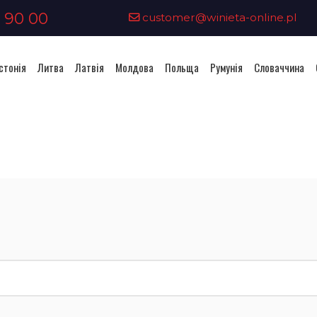
 90 00
customer@winieta-online.pl
стонія
Литва
Латвія
Молдова
Польща
Румунія
Словаччина
Придбання віньєтки - Болгарі