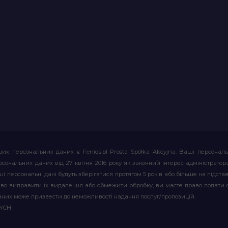
их персональних даних є Feniqs.pl Prosta Spółka Akcyjna. Ваші персонал
т персональних даних від 27 квітня 2016 року як законний інтерес адміністр
і персональні дані будуть зберігатися протягом 5 років або більше на підставі
аво виправити їх видалення або обмежити обробку, ви маєте право подати 
аних може призвести до неможливості надання послуг/пропозицій.
WYCH