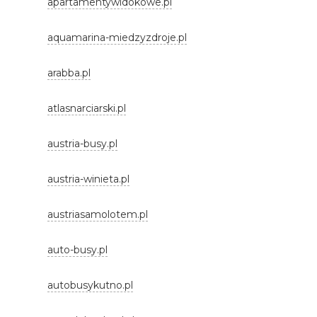
apartamentywidokowe.pl
aquamarina-miedzyzdroje.pl
arabba.pl
atlasnarciarski.pl
austria-busy.pl
austria-winieta.pl
austriasamolotem.pl
auto-busy.pl
autobusykutno.pl