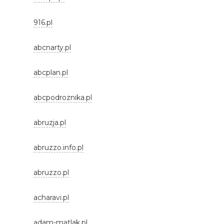
916.pl
abcnarty.pl
abcplan.pl
abcpodroznika.pl
abruzja.pl
abruzzo.info.pl
abruzzo.pl
acharavi.pl
adam-matlak.pl