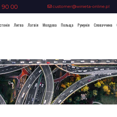
 90 00
customer@winieta-online.pl
стонія
Литва
Латвія
Молдова
Польща
Румунія
Словаччина