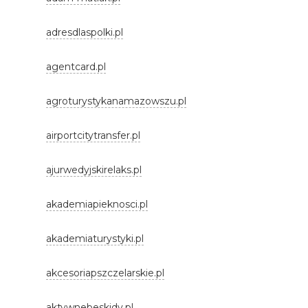
adresdlaspolki.pl
agentcard.pl
agroturystykanamazowszu.pl
airportcitytransfer.pl
ajurwedyjskirelaks.pl
akademiapieknosci.pl
akademiaturystyki.pl
akcesoriapszczelarskie.pl
aktywnebeskidy.pl