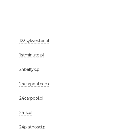
123sylwester.pl
1stminute.pl
24baltyk.pl
24carpool.com
24carpool.pl
24fk.pl
24platnosci.pl