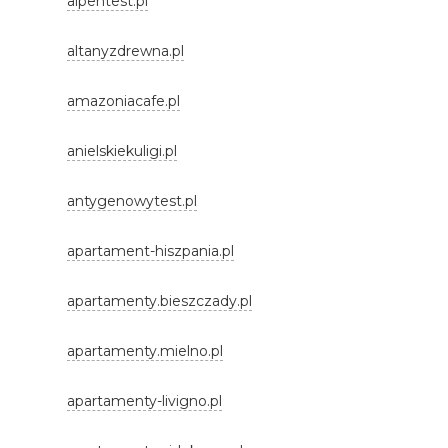
alpentest.pl
altanyzdrewna.pl
amazoniacafe.pl
anielskiekuligi.pl
antygenowytest.pl
apartament-hiszpania.pl
apartamenty.bieszczady.pl
apartamenty.mielno.pl
apartamenty-livigno.pl