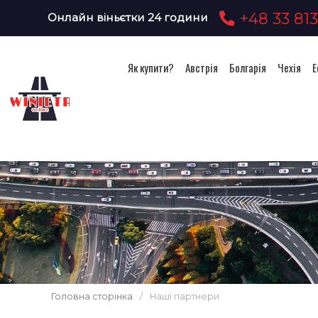
+48 33 813
Онлайн віньєтки 24 години
Як купити?
Австрія
Болгарія
Чехія
Е
Головна сторінка
/
Наші партнери