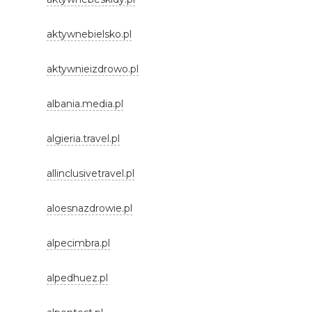
aktywnebielsko.pl
aktywnieizdrowo.pl
albania.media.pl
algieria.travel.pl
allinclusivetravel.pl
aloesnazdrowie.pl
alpecimbra.pl
alpedhuez.pl