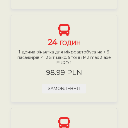
24
ГОДИН
1-денна віньєтка для мікроавтобуса на > 9
пасажирів <= 3,5 т макс. 5 тонн М2 max 3 axe
EURO 1
98.99 PLN
ЗАМОВЛЕННЯ