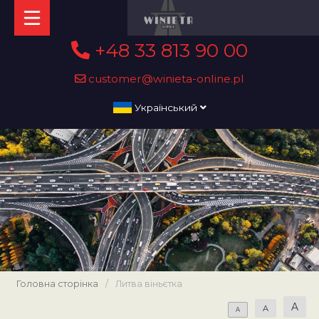
+48 33 813 90 00
customer@winieta-online.pl
Український
Головна сторінка
/
Литва віньєтка
A
A
A