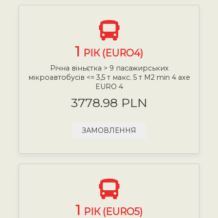
1
РІК (EURO4)
Річна віньєтка > 9 пасажирських
мікроавтобусів <= 3,5 т макс. 5 т М2 min 4 axe
EURO 4
3778.98 PLN
ЗАМОВЛЕННЯ
1
РІК (EURO5)