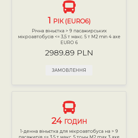
1
РІК (EURO6)
Річна віньєтка > 9 пасажирських
мікроавтобусів <= 3,5 т макс. 5 т М2 min 4 axe
EURO 6
2989.89 PLN
ЗАМОВЛЕННЯ
24
ГОДИН
1-денна віньєтка для мікроавтобуса на > 9
пасажирів <= 3,5 т макс. 5 тонн М2 max 3 axe