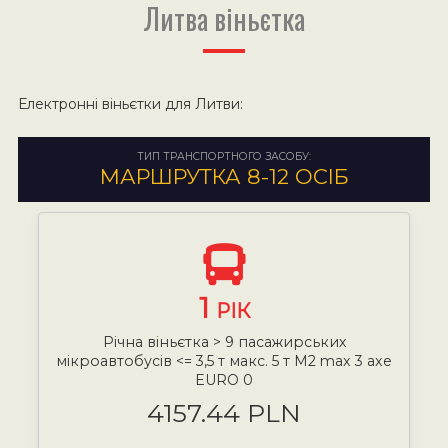
Литва віньєтка
Електронні віньєтки для Литви:
ТИП ТРАНСПОРТНОГО ЗАСОБУ:
МАРШРУТКА 8-12 ОСІБ
1
РІК
Річна віньєтка > 9 пасажирських
мікроавтобусів <= 3,5 т макс. 5 т М2 max 3 axe
EURO 0
4157.44 PLN