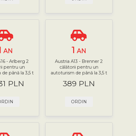
1
1
AN
AN
S16 - Arlberg 2
Austria A13 - Brenner 2
rii pentru un
călătorii pentru un
 de până la 3,5 t
autoturism de până la 3,5 t
.31 PLN
389 PLN
ORDIN
ORDIN