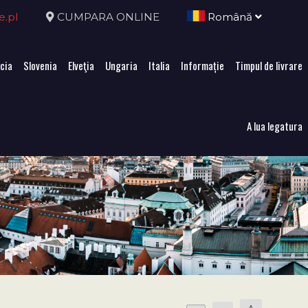
e.pl
CUMPARA ONLINE
Română
cia
Slovenia
Elveţia
Ungaria
Italia
Informație
Timpul de livrare
A lua legatura