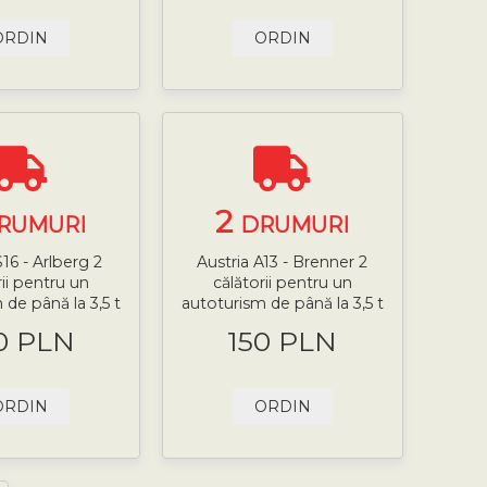
ORDIN
ORDIN
2
RUMURI
DRUMURI
S16 - Arlberg 2
Austria A13 - Brenner 2
rii pentru un
călătorii pentru un
 de până la 3,5 t
autoturism de până la 3,5 t
0 PLN
150 PLN
ORDIN
ORDIN