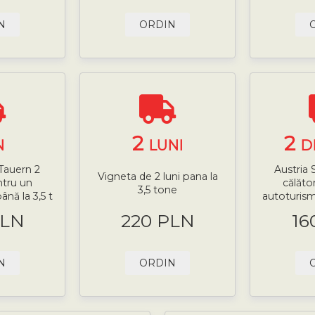
N
ORDIN
2
2
N
LUNI
D
 Tauern 2
Austria 
Vigneta de 2 luni pana la
ntru un
călăto
3,5 tone
nă la 3,5 t
autoturism
PLN
220 PLN
16
N
ORDIN