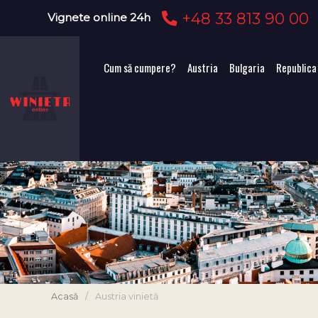
+48 33 813 90 00
Vignete online 24h
Cum să cumpere?
Austria
Bulgaria
Republica
Acasă
/
Austria vinietă