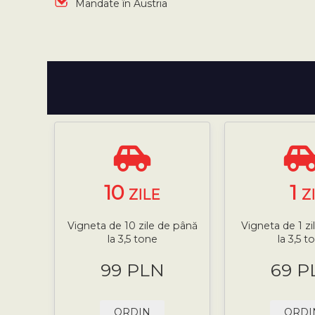
Mandate în Austria
10
1
ZILE
Z
Vigneta de 10 zile de până
Vigneta de 1 zi
la 3,5 tone
la 3,5 t
99 PLN
69 P
ORDIN
ORDI