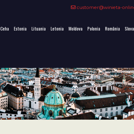
customer@winieta-onlin
 Ceha
Estonia
Lituania
Letonia
Moldova
Polonia
România
Slova