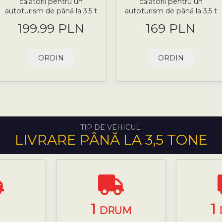
călătorii pentru un
călătorii pentru un
autoturism de până la 3,5 t
autoturism de până la 3,5 t
199.99 PLN
169 PLN
ORDIN
ORDIN
TIP DE VEHICUL:
LIVRARE PÂNĂ LA 3,5 TONE
1
1
I
DRUM