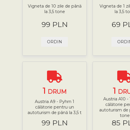
Vigneta de 10 zile de până
Vigneta de 1 zi
la 3,5 tone
la 3,5 t
99 PLN
69 P
ORDIN
ORDI
1
1
DRUM
DR
Austria A10 -
Austria A9 - Pyhrn 1
călătorie pe
călătorie pentru un
autoturism de p
autoturism de până la 3,5 t
tone
99 PLN
85 P