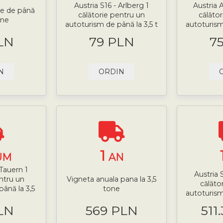
Austria S16 - Arlberg 1
Austria 
le de până
călătorie pentru un
călăto
one
autoturism de până la 3,5 t
autoturism
LN
79 PLN
7
N
ORDIN
1
UM
AN
 Tauern 1
Austria 
ntru un
Vigneta anuala pana la 3,5
călăto
ână la 3,5
tone
autoturism
LN
569 PLN
511