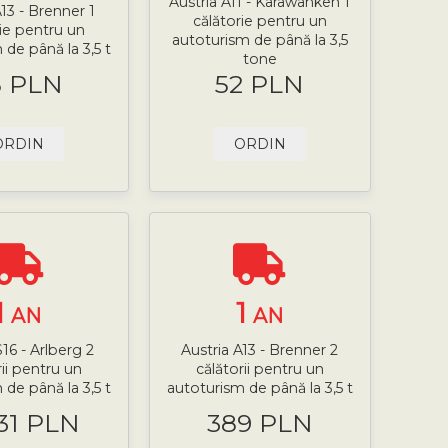
Austria A11 - Karawanken 1
A13 - Brenner 1
călătorie pentru un
rie pentru un
autoturism de până la 3,5
 de până la 3,5 t
tone
5 PLN
52 PLN
ORDIN
ORDIN
1
1
AN
AN
S16 - Arlberg 2
Austria A13 - Brenner 2
rii pentru un
călătorii pentru un
 de până la 3,5 t
autoturism de până la 3,5 t
.31 PLN
389 PLN