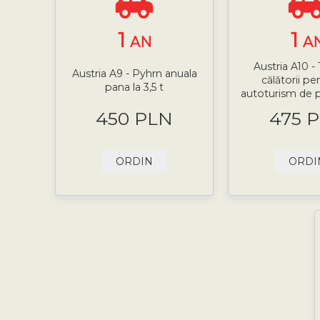
1
1
AN
A
Austria A10 -
Austria A9 - Pyhrn anuala
călătorii pe
pana la 3,5 t
autoturism de pâ
450 PLN
475 
ORDIN
ORDI