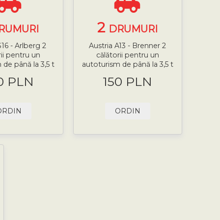
2
RUMURI
DRUMURI
S16 - Arlberg 2
Austria A13 - Brenner 2
rii pentru un
călătorii pentru un
 de până la 3,5 t
autoturism de până la 3,5 t
0 PLN
150 PLN
ORDIN
ORDIN