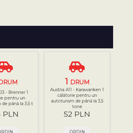
1
DRUM
DRUM
Austria A11 - Karawanken 1
A13 - Brenner 1
călătorie pentru un
rie pentru un
autoturism de până la 3,5
 de până la 3,5 t
tone
5 PLN
52 PLN
ORDIN
ORDIN