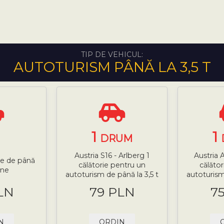
TIP DE VEHICUL:
AUTOTURISM PÂNĂ LA 3,5 T
1
1
I
DRUM
Austria S16 - Arlberg 1
Austria 
le de până
călătorie pentru un
călăto
one
autoturism de până la 3,5 t
autoturism
LN
79 PLN
7
N
ORDIN