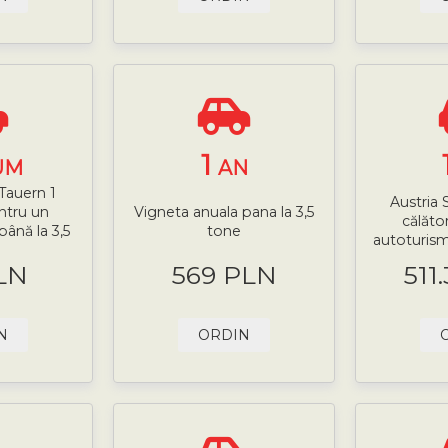
1
UM
AN
 Tauern 1
Austria 
ntru un
Vigneta anuala pana la 3,5
călăto
ână la 3,5
tone
autoturism
LN
569 PLN
511
N
ORDIN