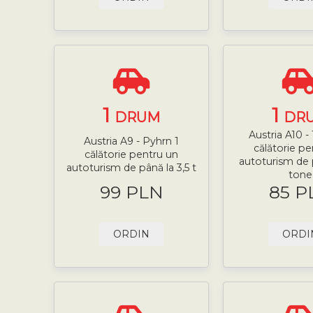
1
1
DRUM
DR
Austria A10 -
Austria A9 - Pyhrn 1
călătorie pe
călătorie pentru un
autoturism de p
autoturism de până la 3,5 t
tone
99 PLN
85 P
ORDIN
ORDI