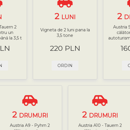
2
2
N
LUNI
D
 Tauern 2
Austria 
Vigneta de 2 luni pana la
ntru un
călăto
3,5 tone
nă la 3,5 t
autoturism
PLN
220 PLN
16
N
ORDIN
2
2
DRUMURI
DRUMURI
Austria A9 - Pyhrn 2
Austria A10 - Tauern 2