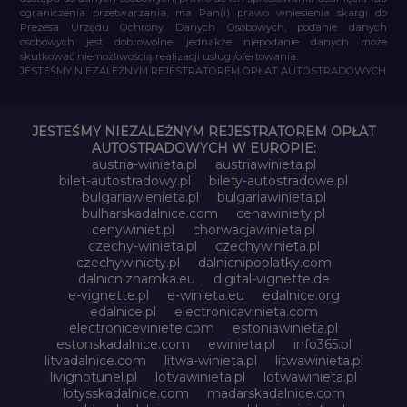
ograniczenia przetwarzania, ma Pan(i) prawo wniesienia skargi do
Prezesa Urzędu Ochrony Danych Osobowych, podanie danych
osobowych jest dobrowolne, jednakże niepodanie danych może
skutkować niemożliwością realizacji usług /ofertowania.
JESTEŚMY NIEZALEŻNYM REJESTRATOREM OPŁAT AUTOSTRADOWYCH
JESTEŚMY NIEZALEŻNYM REJESTRATOREM OPŁAT
AUTOSTRADOWYCH W EUROPIE:
austria-winieta.pl
austriawinieta.pl
bilet-autostradowy.pl
bilety-autostradowe.pl
bulgariawienieta.pl
bulgariawinieta.pl
bulharskadalnice.com
cenawiniety.pl
cenywiniet.pl
chorwacjawinieta.pl
czechy-winieta.pl
czechywinieta.pl
czechywiniety.pl
dalnicnipoplatky.com
dalnicniznamka.eu
digital-vignette.de
e-vignette.pl
e-winieta.eu
edalnice.org
edalnice.pl
electronicavinieta.com
electroniceviniete.com
estoniawinieta.pl
estonskadalnice.com
ewinieta.pl
info365.pl
litvadalnice.com
litwa-winieta.pl
litwawinieta.pl
livignotunel.pl
lotvawinieta.pl
lotwawinieta.pl
lotysskadalnice.com
madarskadalnice.com