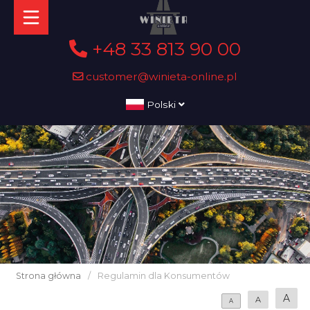
+48 33 813 90 00
customer@winieta-online.pl
Polski
Strona główna
/
Regulamin dla Konsumentów
A
A
A