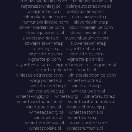
moldavskadalnice.com
moldawiawinieta.pl
najtanszewiniety.pl
oplatyautostradowe.pl
pl-vignette.com
polskadalnice.com
rakouskadalnice.com
rumuniawinieta.pl
rumunskadalnice.com
sloveniawinieta.pl
slovenskadalnice.com
slovinskadalnice.com
slowacja-winieta.pl
slowacjawinieta.pl
sloweniawinieta.pl
svycarskadalnice.com
szwajcariawinieta.pl
słoweniawinieta.pl
tunellivigno.pl
vignette-at.com
vignette-bg.com
vignette-cz.com
vignette-pl.com
vignette-poland.pl
vignette-ro.com
vignette-si.com
vignette.pl
vignettepoland.pl
vinetki.pl
vinietaelectronica.com
vinieteelectronice.com
wegrywinieta.pl
winieta-austria.pl
winieta-czechy.pl
winieta-litwa.pl
winieta-słowacja.pl
winieta-wegry.pl
winieta-węgry.pl
winieta.org
winietaaustria.pl
winietaaustriaonline.pl
winietaautostradowa.pl
winietabulgaria.pl
winietachorwacja.pl
winietaczechy.pl
winietaestonia.pl
winietalitwa.pl
winietalotwa.pl
winietamoldawia.pl
winietaonline.com
winietapolska.pl
winietarumunia.pl