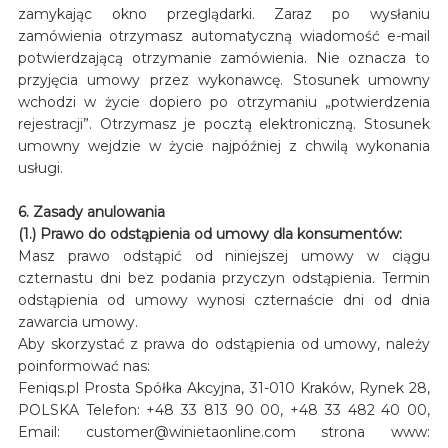
zamykając okno przeglądarki. Zaraz po wysłaniu
zamówienia otrzymasz automatyczną wiadomość e-mail
potwierdzającą otrzymanie zamówienia. Nie oznacza to
przyjęcia umowy przez wykonawcę. Stosunek umowny
wchodzi w życie dopiero po otrzymaniu „potwierdzenia
rejestracji”. Otrzymasz je pocztą elektroniczną. Stosunek
umowny wejdzie w życie najpóźniej z chwilą wykonania
usługi.
6. Zasady anulowania
(1.) Prawo do odstąpienia od umowy dla konsumentów:
Masz prawo odstąpić od niniejszej umowy w ciągu
czternastu dni bez podania przyczyn odstąpienia. Termin
odstąpienia od umowy wynosi czternaście dni od dnia
zawarcia umowy.
Aby skorzystać z prawa do odstąpienia od umowy, należy
poinformować nas:
Feniqs.pl Prosta Spółka Akcyjna, 31-010 Kraków, Rynek 28,
POLSKA Telefon: +48 33 813 90 00, +48 33 482 40 00,
Email: customer@winietaonline.com strona www: