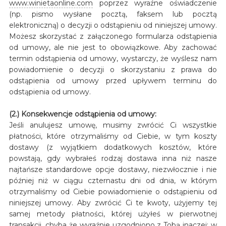
www.winietaonline.com
poprzez wyraźne oświadczenie
(np. pismo wysłane pocztą, faksem lub pocztą
elektroniczną) o decyzji o odstąpieniu od niniejszej umowy.
Możesz skorzystać z załączonego formularza odstąpienia
od umowy, ale nie jest to obowiązkowe. Aby zachować
termin odstąpienia od umowy, wystarczy, że wyślesz nam
powiadomienie o decyzji o skorzystaniu z prawa do
odstąpienia od umowy przed upływem terminu do
odstąpienia od umowy.
(2.) Konsekwencje odstąpienia od umowy:
Jeśli anulujesz umowę, musimy zwrócić Ci wszystkie
płatności, które otrzymaliśmy od Ciebie, w tym koszty
dostawy (z wyjątkiem dodatkowych kosztów, które
powstają, gdy wybrałeś rodzaj dostawa inna niż nasze
najtańsze standardowe opcje dostawy, niezwłocznie i nie
później niż w ciągu czternastu dni od dnia, w którym
otrzymaliśmy od Ciebie powiadomienie o odstąpieniu od
niniejszej umowy. Aby zwrócić Ci te kwoty, użyjemy tej
samej metody płatności, której użyłeś w pierwotnej
transakcji, chyba że wyraźnie uzgodniono z Tobą inaczej; w