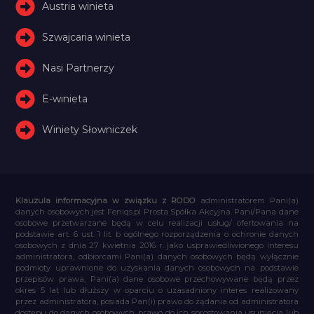
Austria winieta
Szwajcaria winieta
Nasi Partnerzy
E-winieta
Winiety Słowniczek
Klauzula informacyjna w związku z RODO
administratorem Pani(a)
danych osobowych jest Feniqs.pl Prosta Spółka Akcyjna. Pani/Pana dane
osobowe przetwarzane będą w celu realizacji usług/ ofertowania na
podstawie art. 6 ust. 1 lit. b ogólnego rozporządzenia o ochronie danych
osobowych z dnia 27 kwietnia 2016 r. jako usprawiedliwionego interesu
administratora, odbiorcami Pani(a) danych osobowych będą wyłącznie
podmioty uprawnione do uzyskania danych osobowych na podstawie
przepisów prawa, Pani(a) dane osobowe przechowywane będą przez
okres 5 lat lub dłuższy w oparciu o uzasadniony interes realizowany
przez administratora, posiada Pan(i) prawo do żądania od administratora
dostępu do danych osobowych, prawo do ich sprostowania usunięcia lub