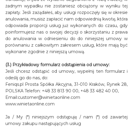
żadnym wypadku nie zostaniesz obciążony w wyniku tej
zapłaty. Jeśli zażądałeś, aby usługi rozpoczęły się w okresie
anulowania, musisz zapłacić nam odpowiednią kwotę, która
odpowiada proporcji usług już wykonanych do czasu, gdy
poinformujesz nas o swojej decyzji o skorzystaniu z prawa
do anulowania w odniesieniu do do niniejszej umowy w
porównaniu z całkowitym zakresem usług, które mają być
wykonane zgodnie z niniejszą umową.
(3.) Przykładowy formularz odstąpienia od umowy:
Jeśli chcesz odstąpić od umowy, wypełnij ten formularz i
odeślij go do nas, do:
Feniqs.pl Prosta Spółka Akcyjna, 31-010 Kraków, Rynek 28,
POLSKA Telefon: +48 33 813 90 00, +48 33 482 40 00,
Email:customer@winietaonline.com
www.winietaonline.com
Ja / My (*) niniejszym odstępuję / nam (*) od zawartej
umowy zakupu następujących usług