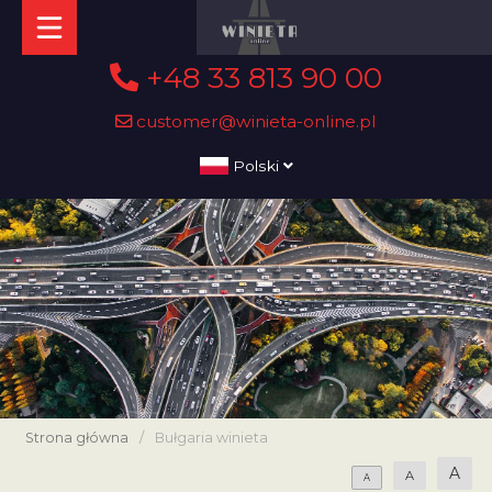
+48 33 813 90 00
customer@winieta-online.pl
Polski
Strona główna
/
Bułgaria winieta
A
A
A