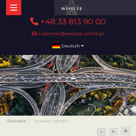
+48 33 813 90 00
customer@winieta-online.pl
Deutsch
Startseite
/
Slowakei vignette
A
A
A