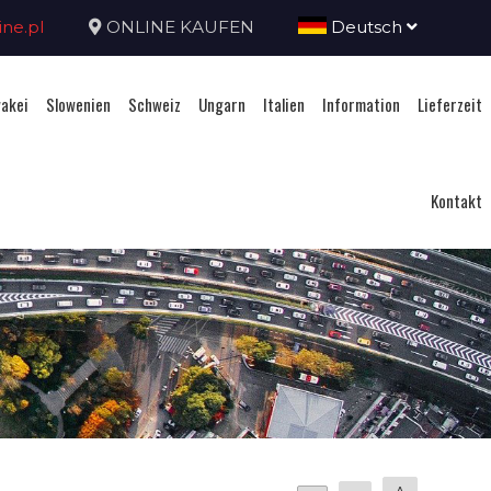
ne.pl
ONLINE KAUFEN
Deutsch
akei
Slowenien
Schweiz
Ungarn
Italien
Information
Lieferzeit
Kontakt