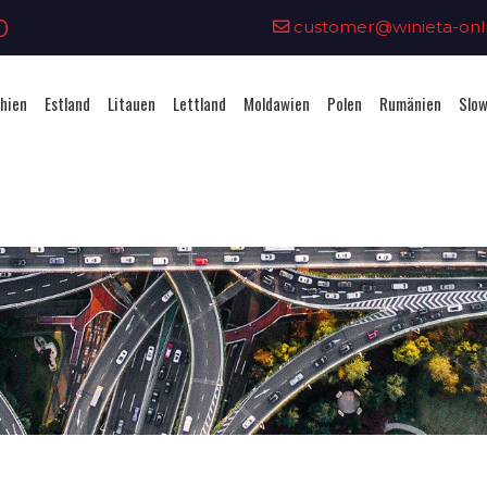
0
customer@winieta-onli
hien
Estland
Litauen
Lettland
Moldawien
Polen
Rumänien
Slow