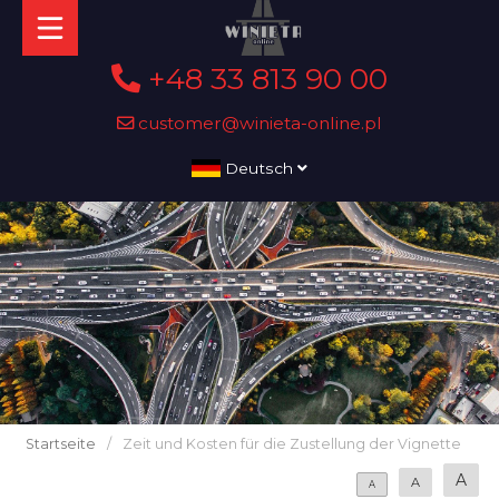
+48 33 813 90 00
customer@winieta-online.pl
Deutsch
Startseite
/
Zeit und Kosten für die Zustellung der Vignette
A
A
A