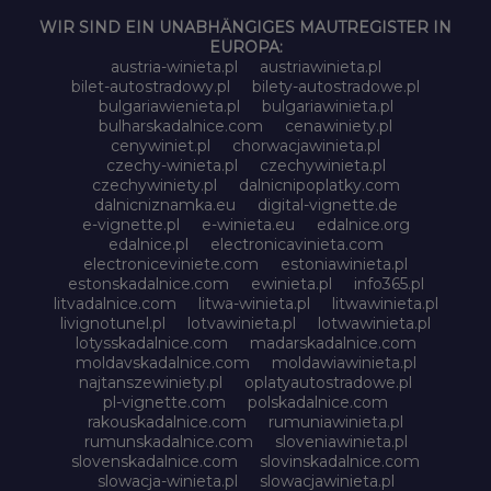
WIR SIND EIN UNABHÄNGIGES MAUTREGISTER IN
EUROPA:
austria-winieta.pl
austriawinieta.pl
bilet-autostradowy.pl
bilety-autostradowe.pl
bulgariawienieta.pl
bulgariawinieta.pl
bulharskadalnice.com
cenawiniety.pl
cenywiniet.pl
chorwacjawinieta.pl
czechy-winieta.pl
czechywinieta.pl
czechywiniety.pl
dalnicnipoplatky.com
dalnicniznamka.eu
digital-vignette.de
e-vignette.pl
e-winieta.eu
edalnice.org
edalnice.pl
electronicavinieta.com
electroniceviniete.com
estoniawinieta.pl
estonskadalnice.com
ewinieta.pl
info365.pl
litvadalnice.com
litwa-winieta.pl
litwawinieta.pl
livignotunel.pl
lotvawinieta.pl
lotwawinieta.pl
lotysskadalnice.com
madarskadalnice.com
moldavskadalnice.com
moldawiawinieta.pl
najtanszewiniety.pl
oplatyautostradowe.pl
pl-vignette.com
polskadalnice.com
rakouskadalnice.com
rumuniawinieta.pl
rumunskadalnice.com
sloveniawinieta.pl
slovenskadalnice.com
slovinskadalnice.com
slowacja-winieta.pl
slowacjawinieta.pl