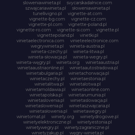
sloweniawinieta.pl
svycarskadalnice.com
szwajcariawinieta.pl
słoweniawinieta.pl
tunellivigno.pl
vignette-at.com
vignette-bg.com
vignette-cz.com
vignette-pl.com
vignette-poland.pl
vignette-ro.com
vignette-si.com
vignette.pl
vignettepoland.pl
vinetki.pl
vinietaelectronica.com
vinieteelectronice.com
wegrywinieta.pl
winieta-austria.pl
winieta-czechy.pl
winieta-litwa.pl
winieta-słowacja.pl
winieta-wegry.pl
winieta-węgry.pl
winieta.org
winietaaustria.pl
winietaaustriaonline.pl
winietaautostradowa.pl
winietabulgaria.pl
winietachorwacja.pl
winietaczechy.pl
winietaestonia.pl
winietalitwa.pl
winietalotwa.pl
winietamoldawia.pl
winietaonline.com
winietapolska.pl
winietarumunia.pl
winietaslovenia.pl
winietaslowacja.pl
winietaslowenia.pl
winietaszwajcaria.pl
winietasłowenia.pl
winietawegry.pl
winietomat.pl
winiety.org
winietydrogowe.pl
winietyelektroniczne.pl
winietyestonia.pl
winietywegry.pl
winietyzagraniczne.pl
winietyzakup.pl
węgry-winieta.pl