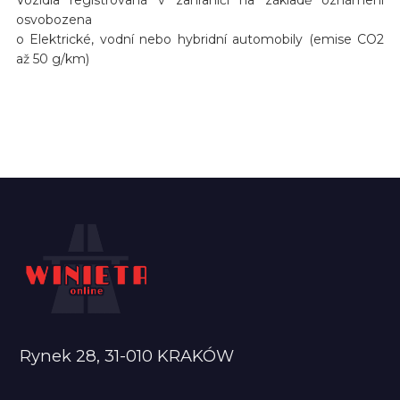
osvobozena
o Elektrické, vodní nebo hybridní automobily (emise CO2
až 50 g/km)
Rynek 28, 31-010 KRAKÓW