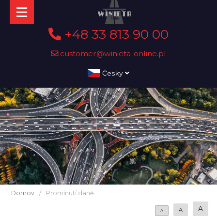
+48 33 813 90 00
customer@winieta-online.pl
Česky
Domov
/
Prominutí daně
A
A
A