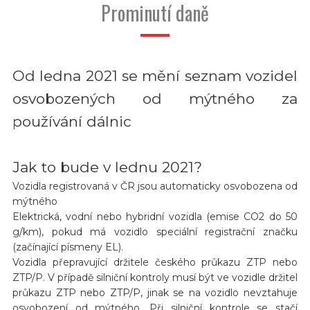
Prominutí daně
Od ledna 2021 se mění seznam vozidel
osvobozených od mýtného za
používání dálnic
Jak to bude v lednu 2021?
Vozidla registrovaná v ČR jsou automaticky osvobozena od
mýtného
Elektrická, vodní nebo hybridní vozidla (emise CO2 do 50
g/km), pokud má vozidlo speciální registrační značku
(začínající písmeny EL).
Vozidla přepravující držitele českého průkazu ZTP nebo
ZTP/P. V případě silniční kontroly musí být ve vozidle držitel
průkazu ZTP nebo ZTP/P, jinak se na vozidlo nevztahuje
osvobození od mýtného. Při silniční kontrole se stačí