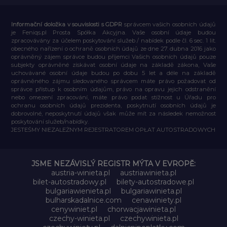
Informační doložka v souvislosti s GDPR
správcem vašich osobních údajů
je Feniqs.pl Prosta Spółka Akcyjna. Vaše osobní údaje budou
zpracovávány za účelem poskytování služeb / nabídek podle čl. 6 sec. 1 lit.
obecného nařízení o ochraně osobních údajů ze dne 27. dubna 2016 jako
oprávněný zájem správce budou příjemci Vašich osobních údajů pouze
subjekty oprávněné získávat osobní údaje na základě zákona, Vaše
uchovávané osobní údaje budou po dobu 5 let a déle na základě
oprávněného zájmu sledovaného správcem máte právo požadovat od
správce přístup k osobním údajům, právo na opravu jejich odstranění
nebo omezení zpracování, máte právo podat stížnost u Úřadu pro
ochranu osobních údajů prezidenta, poskytnutí osobních údajů je
dobrovolné, neposkytnutí údajů však může mít za následek nemožnost
poskytování služeb/nabídky.
JESTEŚMY NIEZALEŻNYM REJESTRATOREM OPŁAT AUTOSTRADOWYCH
JSME NEZÁVISLÝ REGISTR MÝTA V EVROPĚ:
austria-winieta.pl
austriawinieta.pl
bilet-autostradowy.pl
bilety-autostradowe.pl
bulgariawienieta.pl
bulgariawinieta.pl
bulharskadalnice.com
cenawiniety.pl
cenywiniet.pl
chorwacjawinieta.pl
czechy-winieta.pl
czechywinieta.pl