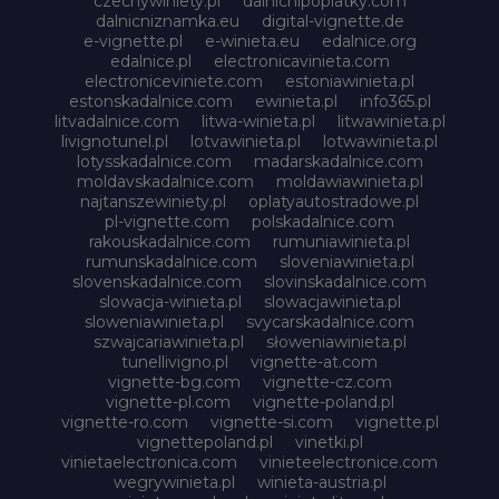
czechywiniety.pl
dalnicnipoplatky.com
dalnicniznamka.eu
digital-vignette.de
e-vignette.pl
e-winieta.eu
edalnice.org
edalnice.pl
electronicavinieta.com
electroniceviniete.com
estoniawinieta.pl
estonskadalnice.com
ewinieta.pl
info365.pl
litvadalnice.com
litwa-winieta.pl
litwawinieta.pl
livignotunel.pl
lotvawinieta.pl
lotwawinieta.pl
lotysskadalnice.com
madarskadalnice.com
moldavskadalnice.com
moldawiawinieta.pl
najtanszewiniety.pl
oplatyautostradowe.pl
pl-vignette.com
polskadalnice.com
rakouskadalnice.com
rumuniawinieta.pl
rumunskadalnice.com
sloveniawinieta.pl
slovenskadalnice.com
slovinskadalnice.com
slowacja-winieta.pl
slowacjawinieta.pl
sloweniawinieta.pl
svycarskadalnice.com
szwajcariawinieta.pl
słoweniawinieta.pl
tunellivigno.pl
vignette-at.com
vignette-bg.com
vignette-cz.com
vignette-pl.com
vignette-poland.pl
vignette-ro.com
vignette-si.com
vignette.pl
vignettepoland.pl
vinetki.pl
vinietaelectronica.com
vinieteelectronice.com
wegrywinieta.pl
winieta-austria.pl