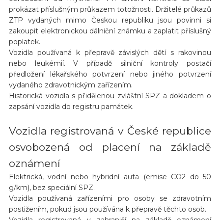
prokázat příslušným průkazem totožnosti. Držitelé průkazů
ZTP vydaných mimo Českou republiku jsou povinni si
zakoupit elektronickou dálniční známku a zaplatit příslušný
poplatek.
Vozidla používaná k přepravě závislých dětí s rakovinou
nebo leukémií. V případě silniční kontroly postačí
předložení lékařského potvrzení nebo jiného potvrzení
vydaného zdravotnickým zařízením.
Historická vozidla s přidělenou zvláštní SPZ a dokladem o
zapsání vozidla do registru památek.
Vozidla registrovaná v České republice
osvobozená od placení na základě
oznámení
Elektrická, vodní nebo hybridní auta (emise CO2 do 50
g/km), bez speciální SPZ.
Vozidla používaná zařízeními pro osoby se zdravotním
postižením, pokud jsou používána k přepravě těchto osob.
Vozidla registrovaná v zahraničí na základě oznámení