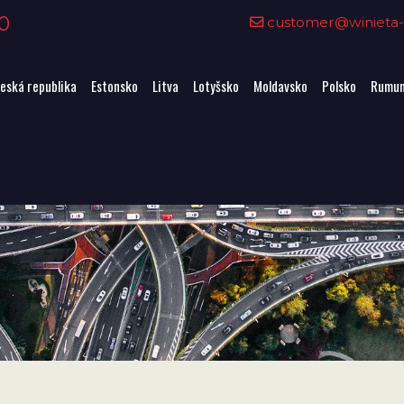
0
customer@winieta-o
eská republika
Estonsko
Litva
Lotyšsko
Moldavsko
Polsko
Rumun