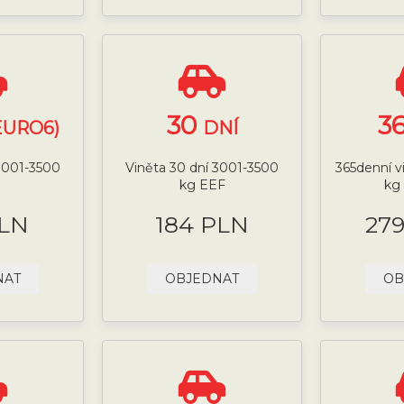
30
3
EURO6)
DNÍ
 3001-3500
Viněta 30 dní 3001-3500
365denní v
kg EEF
kg
PLN
184 PLN
27
NAT
OBJEDNAT
OB