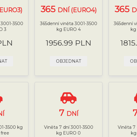
365
365
(EURO3)
DNÍ (EURO4)
D
a 3001-3500
365denní viněta 3001-3500
365denní v
O 3
kg EURO 4
kg
PLN
1956.99 PLN
1815
NAT
OBJEDNAT
OB
7
NÍ
DNÍ
001-3500 kg
Viněta 7 dní 3001-3500
Viněta 7
 free
kg EURO 0
kg