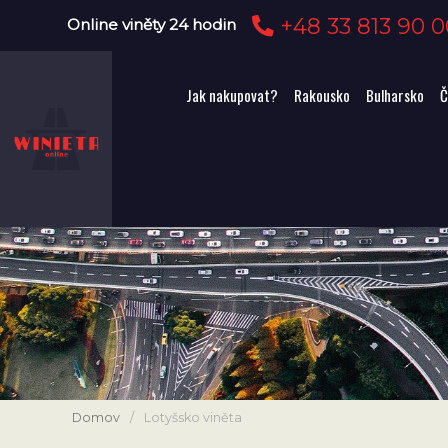
+48 33 813 90 0
Online viněty 24 hodin
Jak nakupovat?
Rakousko
Bulharsko
Č
Domov
/
Lotyšsko viněta