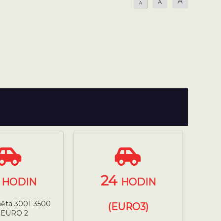
A
A
A
4
24
HODIN
HODIN
něta 3001-3500
(EURO3)
 EURO 2