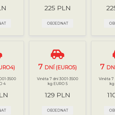
LN
225 PLN
22
NAT
OBJEDNAT
OB
7
7
URO4)
DNÍ (EURO5)
DN
3001-3500
Viněta 7 dní 3001-3500
Viněta 7
O 4
kg EURO 5
kg
PLN
129 PLN
11
NAT
OBJEDNAT
OB