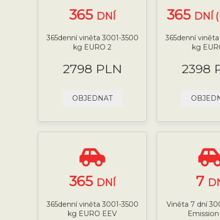
365
365
DNÍ
DNÍ 
365denní viněta 3001-3500
365denní vinět
kg EURO 2
kg EUR
2798 PLN
2398 
OBJEDNAT
OBJED
365
7
DNÍ
D
365denní viněta 3001-3500
Viněta 7 dní 3
kg EURO EEV
Emission