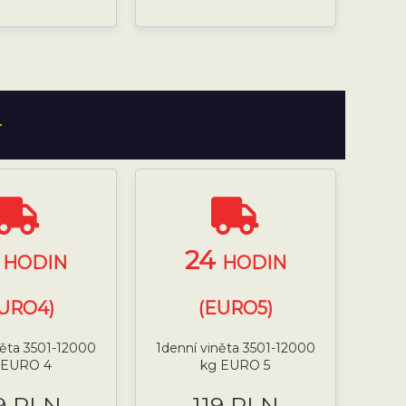
T
4
24
HODIN
HODIN
URO4)
(EURO5)
něta 3501-12000
1denní viněta 3501-12000
 EURO 4
kg EURO 5
9 PLN
119 PLN