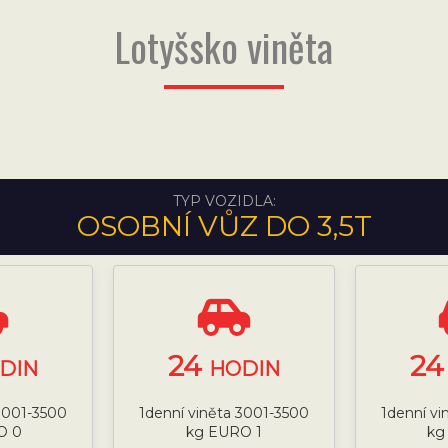
Lotyšsko viněta
TYP VOZIDLA:
OSOBNÍ VŮZ DO 3,5T
24
2
DIN
HODIN
 3001-3500
1denní viněta 3001-3500
1denní vi
O 0
kg EURO 1
kg