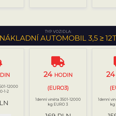
TYP VOZIDLA:
NÁKLADNÍ AUTOMOBIL 3,5 ≥ 12
24
2
DIN
HODIN
3501-12000
(EURO3)
(E
0-1-2
1denní viněta 3501-12000
1denní vi
PLN
kg EURO 3
kg
169 PLN
15