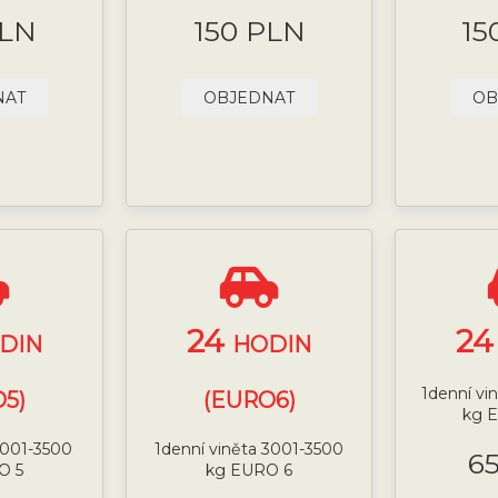
PLN
150 PLN
15
NAT
OBJEDNAT
OB
24
2
DIN
HODIN
1denní vi
5)
(EURO6)
kg 
 3001-3500
1denní viněta 3001-3500
6
O 5
kg EURO 6