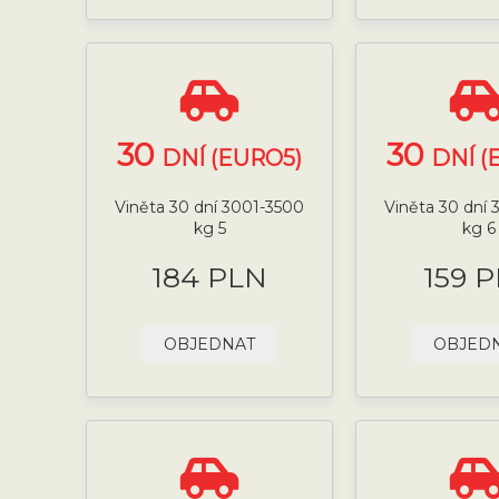
30
30
DNÍ (EURO5)
DNÍ (
Viněta 30 dní 3001-3500
Viněta 30 dní
kg 5
kg 6
184 PLN
159 
OBJEDNAT
OBJED