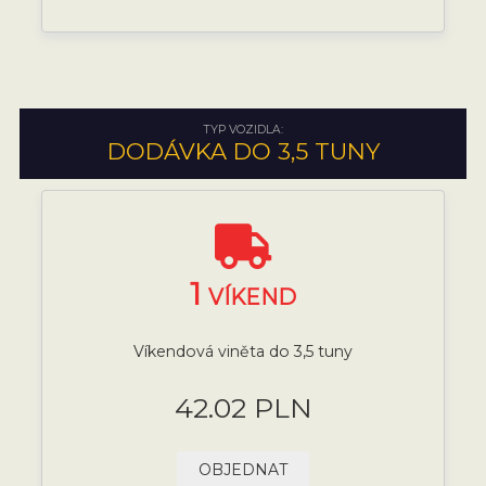
TYP VOZIDLA:
DODÁVKA DO 3,5 TUNY
1
VÍKEND
Víkendová viněta do 3,5 tuny
42.02 PLN
OBJEDNAT