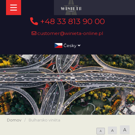
+48 33 813 90 00
customer@winieta-online.pl
Česky
Domov
/
Bulharsko viněta
A
A
A