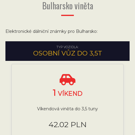
Bulharsko viněta
Elektronické dálniční známky pro Bulharsko:
TYP VOZIDLA:
OSOBNÍ VŮZ DO 3,5T
1
VÍKEND
Víkendová viněta do 3,5 tuny
42.02 PLN