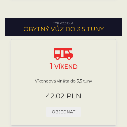
TYP VOZIDLA:
OBYTNÝ VŮZ DO 3,5 TUNY
1
VÍKEND
Víkendová viněta do 3,5 tuny
42.02 PLN
OBJEDNAT