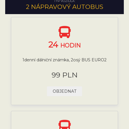
TYP VOZIDLA:
2 NÁPRAVOVÝ AUTOBUS
24
HODIN
1denní dálniční známka, 2osý BUS EURO2
99 PLN
OBJEDNAT