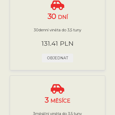
30
DNÍ
30denní viněta do 3,5 tuny
131.41 PLN
OBJEDNAT
3
MĚSÍCE
3měsíční viněta do 3,5 tuny