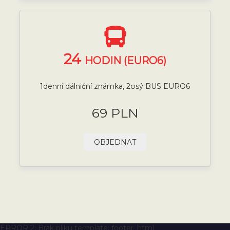
24
HODIN (EURO6)
1denní dálniční známka, 2osý BUS EURO6
69 PLN
OBJEDNAT
ERROR 2: Brak pliku template: footer_html