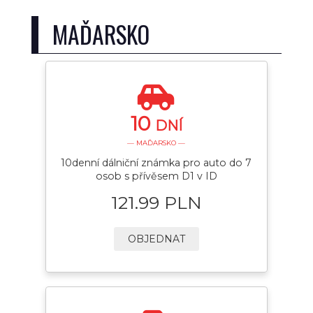
MAĎARSKO
10
DNÍ
— MAĎARSKO —
10denní dálniční známka pro auto do 7
osob s přívěsem D1 v ID
121.99 PLN
OBJEDNAT