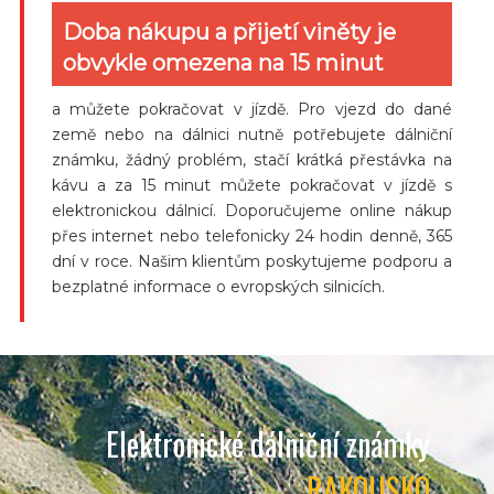
Doba nákupu a přijetí viněty je
obvykle omezena na 15 minut
a můžete pokračovat v jízdě. Pro vjezd do dané
země nebo na dálnici nutně potřebujete dálniční
známku, žádný problém, stačí krátká přestávka na
kávu a za 15 minut můžete pokračovat v jízdě s
elektronickou dálnicí. Doporučujeme online nákup
přes internet nebo telefonicky 24 hodin denně, 365
dní v roce. Našim klientům poskytujeme podporu a
bezplatné informace o evropských silnicích.
Elektronické dálniční známky
RAKOUSKO