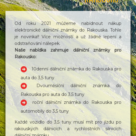
Od roku 2021 můžeme nabídnout nákup
elektronické dálniční známky do Rakouska. Tohle
je novinka!! Více možností a už žádné lepení a
odstraňování nálepek.
Naše nabídka zahrnuje dálniční známky pro
Rakousko:
10denní dálniční známka do Rakouska pro
auta do 3,5 tuny
Dvouměsíční dálniční známka do
Rakouska pro auta do 3,5 tuny
roční dálniční známka do Rakouska pro
automobily do 3,5 tuny
Každé vozidlo do 3,5 tuny musí mít pro jízdu po
rakouských dálnicích a rychlostních silnicích
dálniční známku.