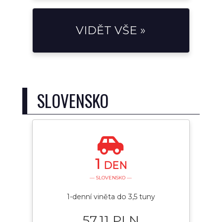
VIDĚT VŠE »
SLOVENSKO
1
DEN
— SLOVENSKO —
1-denní viněta do 3,5 tuny
57.11 PLN