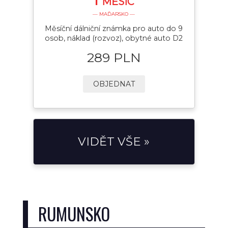
MĚSÍC
— MAĎARSKO —
Měsíční dálniční známka pro auto do 9
osob, náklad (rozvoz), obytné auto D2
289 PLN
OBJEDNAT
VIDĚT VŠE »
RUMUNSKO