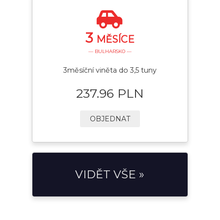
3
MĚSÍCE
— BULHARSKO —
3měsíční viněta do 3,5 tuny
237.96 PLN
OBJEDNAT
VIDĚT VŠE »