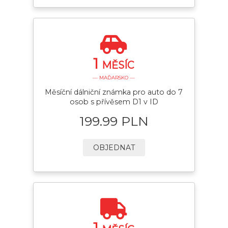
1
MĚSÍC
— MAĎARSKO —
Měsíční dálniční známka pro auto do 7
osob s přívěsem D1 v ID
199.99 PLN
OBJEDNAT
1