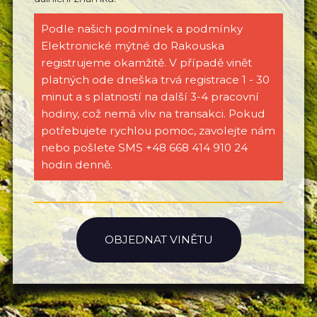
Podle našich podmínek a podmínky
Elektronické mýtné do Rakouska
registrujeme okamžitě. V případě vinět
platných ode dneška trvá registrace 1 - 30
minut a s platností na další 3-4 pracovní
hodiny, což nemá vliv na transakci. Pokud
potřebujete rychlou pomoc, zavolejte nám
nebo pošlete SMS +48 668 414 910 24
hodin denně.
OBJEDNAT VINĚTU